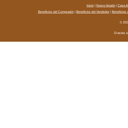
Inicio
|
Nuevo listado
|
Casa Ab
Beneficios del Comprador
|
Beneficios del Vendedor
|
Beneficios 
© 202
Gracias 