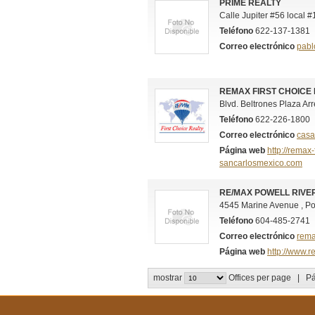
PRIME REALTY
Calle Jupiter #56 local 
Teléfono
622-137-1381
Correo electrónico
pabl
REMAX FIRST CHOICE
Blvd. Beltrones Plaza Arre
Teléfono
622-226-1800
Correo electrónico
cas
Página web
http://remax-
sancarlosmexico.com
RE/MAX POWELL RIVE
4545 Marine Avenue , Po
Teléfono
604-485-2741
Correo electrónico
rema
Página web
http://www.
mostrar
Offices per page | P