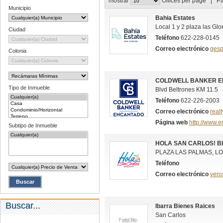
mostrar
Offices per page | P
Municipio
Bahia Estates
Local 1 y 2 plaza las Glo
Ciudad
Teléfono
622-228-0145
Correo electrónico
gesp
Colonia
COLDWELL BANKER E
Tipo de Inmueble
Blvd Beltrones KM 11.5
Teléfono
622-226-2003
Correo electrónico
real
Página web
http://www.
Subtipo de Inmueble
HOLA SAN CARLOS! B
PLAZA LAS PALMAS, LO
Teléfono
Correo electrónico
vero
Buscar
Buscar...
Ibarra Bienes Raices
San Carlos